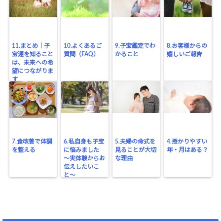
11.まとめ｜子
10.よくあるご
9.子宝鑑定でわ
8.お客様からの
宝運を知ること
質問（FAQ）
かること
嬉しいご報告
は、未来への希
望につながりま
す
7.食改善で体調
6.私自身も子宝
5.夫婦の命式を
4.授かりやすい
を整える
に悩みました
見ることが大切
年・月はある？
〜実体験からお
な理由
伝えしたいこ
と〜