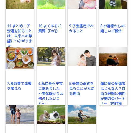
11.まとめ｜子
10.よくあるご
9.子宝鑑定でわ
8.お客様からの
宝運を知ること
質問（FAQ）
かること
嬉しいご報告
は、未来への希
望につながりま
す
7.食改善で体調
6.私自身も子宝
5.夫婦の命式を
偏印星の配偶者
を整える
に悩みました
見ることが大切
はどんな人？自
〜実体験からお
な理由
由な発想と個性
伝えしたいこ
が魅力のパート
と〜
ナー【四柱推
命】