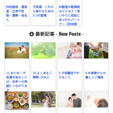
四柱推命 通変
子宝運 これか
印綬星の配偶者
星 正官の性
ら授かるための
はどんな人？思
格・運勢・有名
3つの習慣
いやりと知性に
人
あふれたパート
ナー【四柱推
命】
New Posts
最新記事 -
-
11.まとめ｜子
10.よくあるご
9.子宝鑑定でわ
8.お客様からの
宝運を知ること
質問（FAQ）
かること
嬉しいご報告
は、未来への希
望につながりま
す