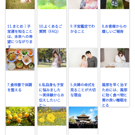
11.まとめ｜子
10.よくあるご
9.子宝鑑定でわ
8.お客様からの
宝運を知ること
質問（FAQ）
かること
嬉しいご報告
は、未来への希
望につながりま
す
7.食改善で体調
6.私自身も子宝
5.夫婦の命式を
風邪を早く治す
を整える
に悩みました
見ることが大切
ためには、風邪
〜実体験からお
な理由
に効く食べ物と
伝えしたいこ
質の良い睡眠を
と〜
とる