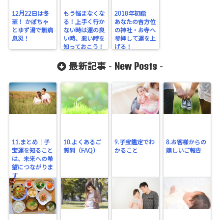
12月22日は冬
もう悩まなくな
2018年初詣
至！ かぼちゃ
る！上手く行か
あなたの吉方位
とゆず湯で無病
ない時は運の良
の神社・お寺へ
息災！
い時、悪い時を
参拝して運を上
知っておこう！
げる！
New Posts
最新記事 -
-
11.まとめ｜子
10.よくあるご
9.子宝鑑定でわ
8.お客様からの
宝運を知ること
質問（FAQ）
かること
嬉しいご報告
は、未来への希
望につながりま
す