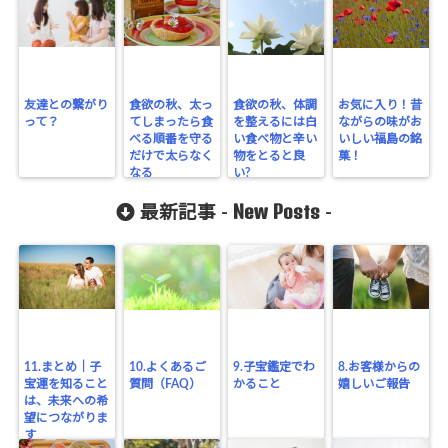
友達との繋がり
食欲の秋、太っ
食欲の秋、体調
お気に入り！昔
って？
てしまったら食
を整えるには白
ながらの味がお
べる順番を守る
い食べ物と辛い
いしい福島の銘
だけで太らなく
物をとると良
菓！
なる
い?
New Posts
最新記事 -
-
11.まとめ｜子
10.よくあるご
9.子宝鑑定でわ
8.お客様からの
宝運を知ること
質問（FAQ）
かること
嬉しいご報告
は、未来への希
望につながりま
す