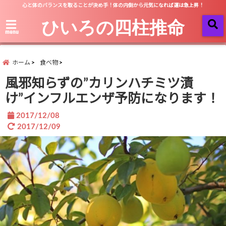
心と体のバランスを取ることが決め手！体の内側から元気になれば運は急上昇！
ひいろの四柱推命
menu
ホーム
食べ物
風邪知らずの”カリンハチミツ漬
け”インフルエンザ予防になります！
2017/12/08
2017/12/09