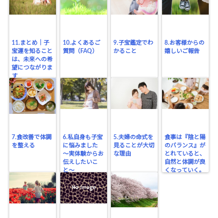
11.まとめ｜子
10.よくあるご
9.子宝鑑定でわ
8.お客様からの
宝運を知ること
質問（FAQ）
かること
嬉しいご報告
は、未来への希
望につながりま
す
7.食改善で体調
6.私自身も子宝
5.夫婦の命式を
食事は『陰と陽
を整える
に悩みました
見ることが大切
のバランス』が
〜実体験からお
な理由
とれていると、
伝えしたいこ
自然と体調が良
と〜
くなっていく。