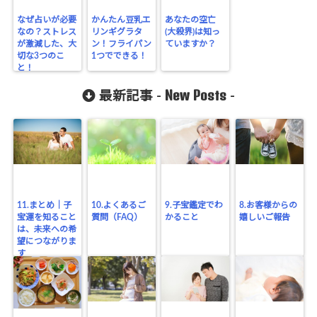
なぜ占いが必要
かんたん豆乳エ
あなたの空亡
なの？ストレス
リンギグラタ
(大殺界)は知っ
が激減した、大
ン！フライパン
ていますか？
切な3つのこ
1つでできる！
と！
New Posts
最新記事 -
-
11.まとめ｜子
10.よくあるご
9.子宝鑑定でわ
8.お客様からの
宝運を知ること
質問（FAQ）
かること
嬉しいご報告
は、未来への希
望につながりま
す