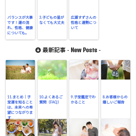
バランスが大事
3.子どもの星が
広瀬すずさんの
です！運の流
なくても大丈夫
性格と運勢につ
れ、性格、健康
いて
についても。
New Posts
最新記事 -
-
11.まとめ｜子
10.よくあるご
9.子宝鑑定でわ
8.お客様からの
宝運を知ること
質問（FAQ）
かること
嬉しいご報告
は、未来への希
望につながりま
す