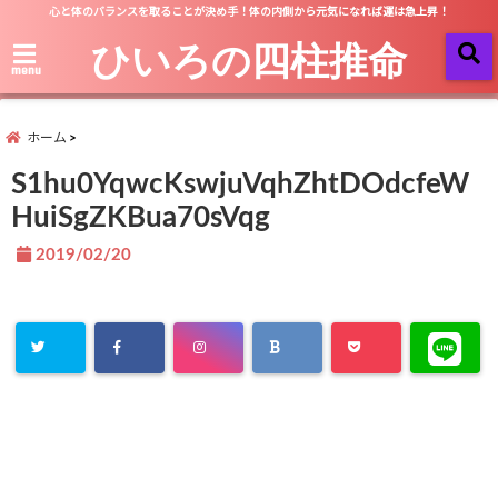
心と体のバランスを取ることが決め手！体の内側から元気になれば運は急上昇！
ひいろの四柱推命
menu
ホーム
S1hu0YqwcKswjuVqhZhtDOdcfeW
HuiSgZKBua70sVqg
2019/02/20