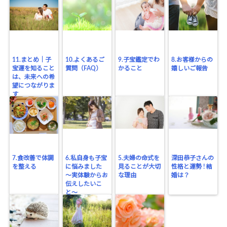
11.まとめ｜子
10.よくあるご
9.子宝鑑定でわ
8.お客様からの
宝運を知ること
質問（FAQ）
かること
嬉しいご報告
は、未来への希
望につながりま
す
7.食改善で体調
6.私自身も子宝
5.夫婦の命式を
深田恭子さんの
を整える
に悩みました
見ることが大切
性格と運勢 ! 結
〜実体験からお
な理由
婚は？
伝えしたいこ
と〜