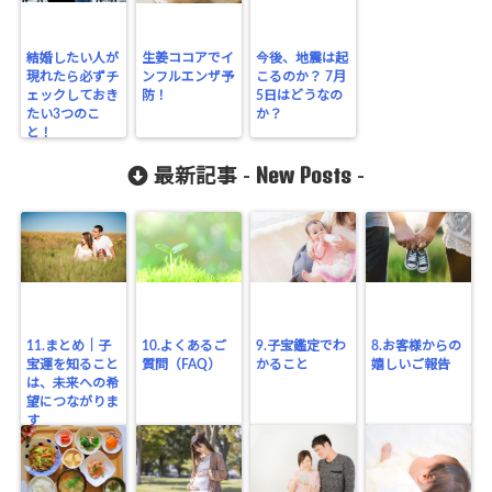
結婚したい人が
生姜ココアでイ
今後、地震は起
現れたら必ずチ
ンフルエンザ予
こるのか？ 7月
ェックしておき
防！
5日はどうなの
たい3つのこ
か？
と！
New Posts
最新記事 -
-
11.まとめ｜子
10.よくあるご
9.子宝鑑定でわ
8.お客様からの
宝運を知ること
質問（FAQ）
かること
嬉しいご報告
は、未来への希
望につながりま
す