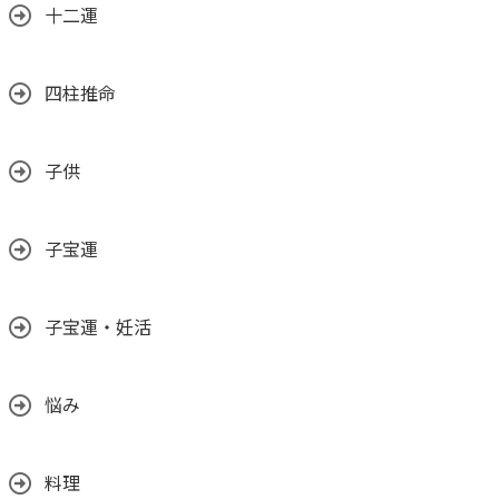
十二運
四柱推命
子供
子宝運
子宝運・妊活
悩み
料理