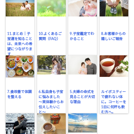
11.まとめ｜子
10.よくあるご
9.子宝鑑定でわ
8.お客様からの
宝運を知ること
質問（FAQ）
かること
嬉しいご報告
は、未来への希
望につながりま
す
7.食改善で体調
6.私自身も子宝
5.夫婦の命式を
ルイボスティー
を整える
に悩みました
見ることが大切
で疲れない体
〜実体験からお
な理由
に。コーヒーを
伝えしたいこ
1日に何杯も飲
と〜
む方へ。