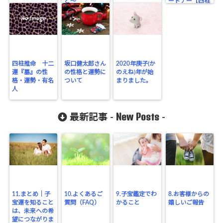
と〜
ートナー【四柱
推命】
四柱推命 十二
坂口健太郎さん
2020年庚子(か
運『墓』の性
の性格と運勢に
のえね)年が始
格・運勢・有名
ついて
まりました。
人
New Posts
最新記事 -
-
11.まとめ｜子
10.よくあるご
9.子宝鑑定でわ
8.お客様からの
宝運を知ること
質問（FAQ）
かること
嬉しいご報告
は、未来への希
望につながりま