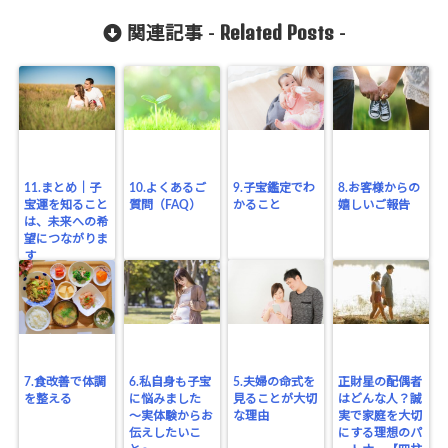
Related Posts
関連記事 -
-
11.まとめ｜子
10.よくあるご
9.子宝鑑定でわ
8.お客様からの
宝運を知ること
質問（FAQ）
かること
嬉しいご報告
は、未来への希
望につながりま
す
7.食改善で体調
6.私自身も子宝
5.夫婦の命式を
正財星の配偶者
を整える
に悩みました
見ることが大切
はどんな人？誠
〜実体験からお
な理由
実で家庭を大切
伝えしたいこ
にする理想のパ