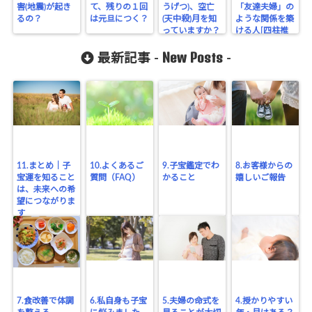
害(地震)が起き
て、残りの１回
うげつ)、空亡
「友達夫婦」の
るの？
は元旦につく？
(天中殺)月を知
ような関係を築
っていますか？
ける人[四柱推
命]
New Posts
最新記事 -
-
11.まとめ｜子
10.よくあるご
9.子宝鑑定でわ
8.お客様からの
宝運を知ること
質問（FAQ）
かること
嬉しいご報告
は、未来への希
望につながりま
す
7.食改善で体調
6.私自身も子宝
5.夫婦の命式を
4.授かりやすい