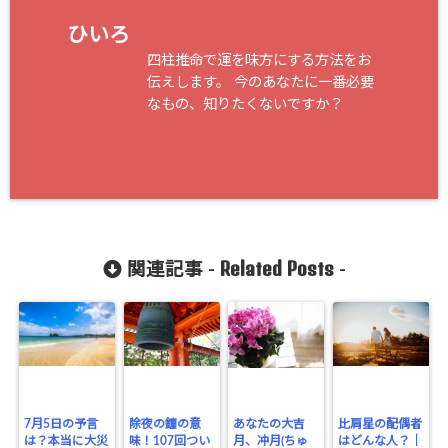
ひいろ
四柱推命で運を味方にする方法をお
伝えします。 今のあなたに一番必要
なもの、知りたくないですか？
Related Posts
関連記事 -
-
7月5日の予言
除夜の鐘の意
あなたの大吉
比肩星の配偶者
は？本当に大災
味！107回つい
月、冲月(ちゅ
はどんな人？｜