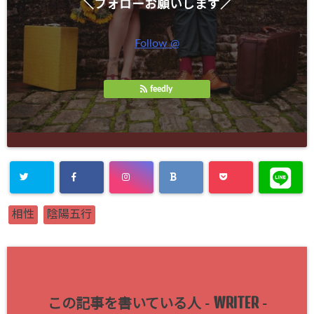
＼フォローお願いします／
Follow @
feedly
相性
陰陽五行
WRITER
この記事を書いている人 -
-