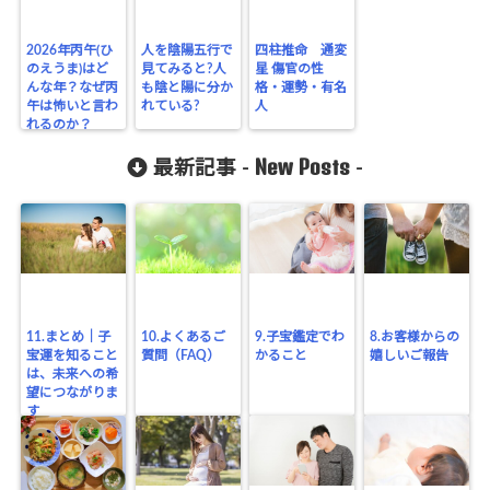
2026年丙午(ひ
人を陰陽五行で
四柱推命 通変
のえうま)はど
見てみると?人
星 傷官の性
んな年？なぜ丙
も陰と陽に分か
格・運勢・有名
午は怖いと言わ
れている?
人
れるのか？
New Posts
最新記事 -
-
11.まとめ｜子
10.よくあるご
9.子宝鑑定でわ
8.お客様からの
宝運を知ること
質問（FAQ）
かること
嬉しいご報告
は、未来への希
望につながりま
す