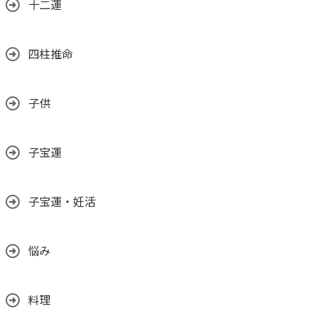
十二運
四柱推命
子供
子宝運
子宝運・妊活
悩み
料理