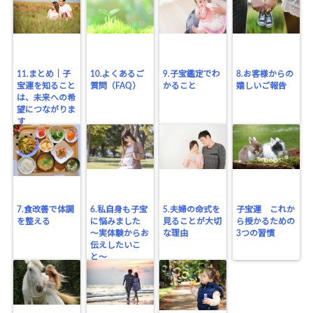
11.まとめ｜子
10.よくあるご
9.子宝鑑定でわ
8.お客様からの
宝運を知ること
質問（FAQ）
かること
嬉しいご報告
は、未来への希
望につながりま
す
7.食改善で体調
6.私自身も子宝
5.夫婦の命式を
子宝運 これか
を整える
に悩みました
見ることが大切
ら授かるための
〜実体験からお
な理由
3つの習慣
伝えしたいこ
と〜