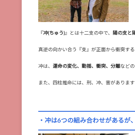
『
冲(ちゅう)
』とは十二支の中で、
陽の支と
真逆の向かい合う『支』が正面から衝突する
冲は、
運命の変化、動揺、衝突、分離
などの
また、四柱推命には、刑、冲、害があります
・冲は6つの組み合わせがあるが