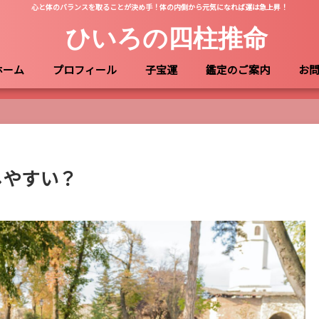
心と体のバランスを取ることが決め手！体の内側から元気になれば運は急上昇！
ひいろの四柱推命
ホーム
プロフィール
子宝運
鑑定のご案内
お
しやすい？