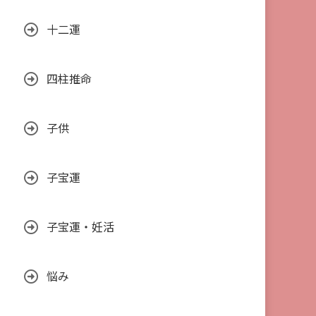
十二運
四柱推命
子供
子宝運
子宝運・妊活
悩み