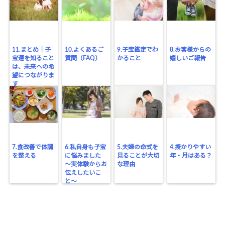
11.まとめ｜子
10.よくあるご
9.子宝鑑定でわ
8.お客様からの
宝運を知ること
質問（FAQ）
かること
嬉しいご報告
は、未来への希
望につながりま
す
7.食改善で体調
6.私自身も子宝
5.夫婦の命式を
4.授かりやすい
を整える
に悩みました
見ることが大切
年・月はある？
〜実体験からお
な理由
伝えしたいこ
と〜