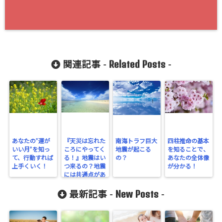
Related Posts
関連記事 -
-
あなたの”運が
『天災は忘れた
南海トラフ巨大
四柱推命の基本
いい月”を知っ
ころにやってく
地震が起こる
を知ることで、
て、行動すれば
る！』地震はい
の？
あなたの全体像
上手くいく！
つ来るの？地震
が分かる！
には共通点があ
った！
New Posts
最新記事 -
-