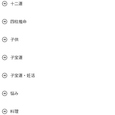
十二運
四柱推命
子供
子宝運
子宝運・妊活
悩み
料理