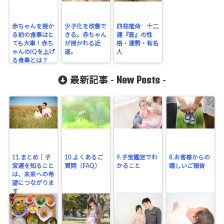
赤ちゃんを授か
少子化を改善で
四柱推命 十二
る前の食事はと
きる。赤ちゃん
運『衰』の性
ても大事！赤ち
が授かれる近
格・運勢・有名
ゃんのIQを上げ
道。
人
る食事とは？
New Posts
最新記事 -
-
11.まとめ｜子
10.よくあるご
9.子宝鑑定でわ
8.お客様からの
宝運を知ること
質問（FAQ）
かること
嬉しいご報告
は、未来への希
望につながりま
す