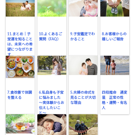
11.まとめ｜子
10.よくあるご
9.子宝鑑定でわ
8.お客様からの
宝運を知ること
質問（FAQ）
かること
嬉しいご報告
は、未来への希
望につながりま
す
7.食改善で体調
6.私自身も子宝
5.夫婦の命式を
四柱推命 通変
を整える
に悩みました
見ることが大切
星 正官の性
〜実体験からお
な理由
格・運勢・有名
伝えしたいこ
人
と〜