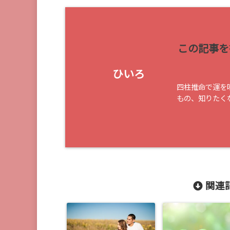
この記事を
ひいろ
四柱推命で運を
もの、知りたく
関連記