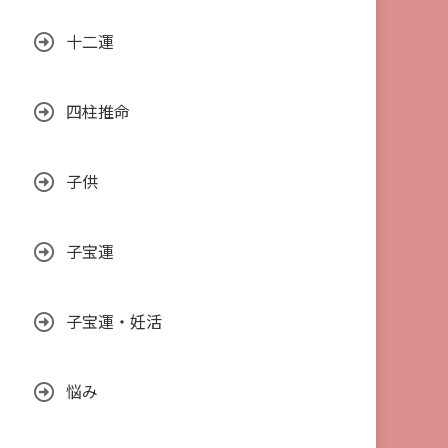
十二運
四柱推命
子供
子宝運
子宝運・妊活
悩み