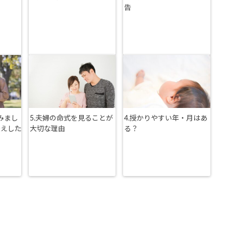
告
みまし
5.夫婦の命式を見ることが
4.授かりやすい年・月はあ
伝えした
大切な理由
る？