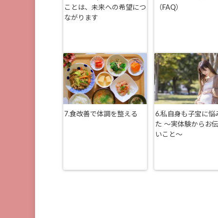
ことは、未来への希望につ
（FAQ）
ながります
7.食改善で体調を整える
6.私自身も子宝に悩
た 〜実体験からお
いこと〜