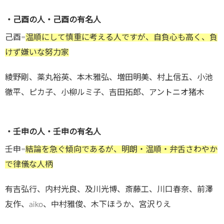
・己酉の人・己酉の有名人
己酉=
温順にして慎重に考える人ですが、自負心も高く、負
けず嫌いな努力家
綾野剛、薬丸裕英、本木雅弘、増田明美、村上信五、小池
徹平、ピカ子、小柳ルミ子、吉田拓郎、アントニオ猪木
・壬申の人・壬申の有名人
壬申=
結論を急ぐ傾向であるが、明朗・温順・弁舌さわやか
で律儀な人柄
有吉弘行、内村光良、及川光博、斎藤工、川口春奈、前澤
友作、aiko、中村雅俊、木下ほうか、宮沢りえ