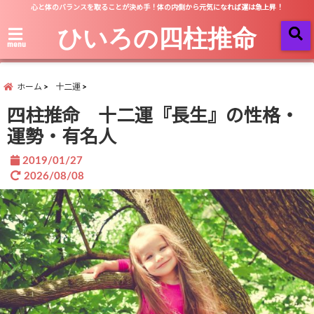
心と体のバランスを取ることが決め手！体の内側から元気になれば運は急上昇！
ひいろの四柱推命
menu
ホーム
十二運
四柱推命 十二運『長生』の性格・
運勢・有名人
2019/01/27
2026/08/08