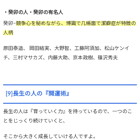
・癸卯の人・癸卯の有名人
癸卯=
競争心を秘めながら、博識で几帳面で潔癖症が特徴の
人柄
原田泰造、 岡田結実、大野智、工藤阿須加、松山ケンイ
チ、三村マサカズ、内藤大助、京本政樹、篠沢秀夫
[9]長生の人の『開運術』
長生の人は『育っていく力』を持っているので、一つのこ
とをじっくり続けていくと、
そこから大きく成長していける人ですよ。