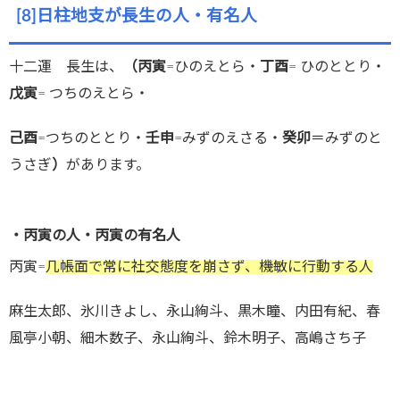
[8]日柱地支が長生の人・有名人
十二運 長生は、
（丙寅
=ひのえとら・
丁酉
= ひのととり・
戊寅
= つちのえとら・
己酉
=つちのととり・
壬申
=みずのえさる・
癸卯
＝みずのと
うさぎ
）
があります。
・丙寅の人・丙寅の有名人
丙寅=
几帳面で常に社交態度を崩さず、機敏に行動する人
麻生太郎、氷川きよし、永山絢斗、黒木瞳、内田有紀、春
風亭小朝、細木数子、永山絢斗、鈴木明子、高嶋さち子