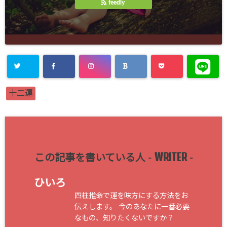
feedly
十二運
WRITER
この記事を書いている人 -
-
ひいろ
四柱推命で運を味方にする方法をお
伝えします。 今のあなたに一番必要
なもの、知りたくないですか？