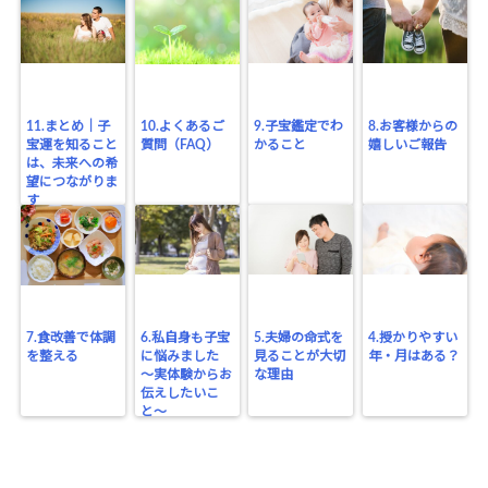
11.まとめ｜子
10.よくあるご
9.子宝鑑定でわ
8.お客様からの
宝運を知ること
質問（FAQ）
かること
嬉しいご報告
は、未来への希
望につながりま
す
7.食改善で体調
6.私自身も子宝
5.夫婦の命式を
4.授かりやすい
を整える
に悩みました
見ることが大切
年・月はある？
〜実体験からお
な理由
伝えしたいこ
と〜