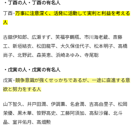
・丁酉の人・丁酉の有名人
丁酉=
万事に注意深く、活発に活動して実利と利益を考える
人
古舘伊知郎、広瀬すず、笑福亭鶴瓶、市川海老蔵、斎藤
工、新垣結衣、松田龍平、大久保佳代子、松本明子、高橋
尚子、北野武、森英恵、浜崎あゆみ、寺尾聡
・戊寅の人・戊寅の有名人
戊寅=
競争意識が強くせっかちであるが、一途に直進する意
欲と努力をする人
山下智久、井戸田潤、伊調薫、名倉潤、吉高由里子、松岡
茉優、黒木華、笹野高史、工藤阿須加、高梨沙羅、北斗
晶、室井佑月、高畑勲