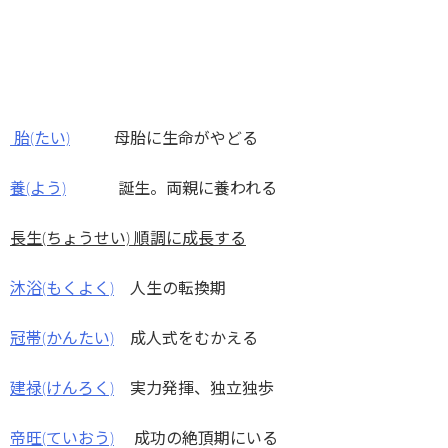
胎(たい)
母胎に生命がやどる
養(よう)
誕生。両親に養われる
長生(ちょうせい) 順調に成長する
沐浴(もくよく)
人生の転換期
冠帯(かんたい)
成人式をむかえる
建禄(けんろく)
実力発揮、独立独歩
帝旺(ていおう)
成功の絶頂期にいる